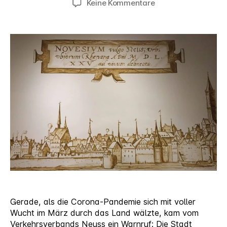
zu
Keine Kommentare
Neuss
als
Marke:
Vergangenheit
und
Zukunft
vereinen
Gerade, als die Corona-Pandemie sich mit voller
Wucht im März durch das Land wälzte, kam vom
Verkehrsverbands Neuss ein Warnruf: Die Stadt