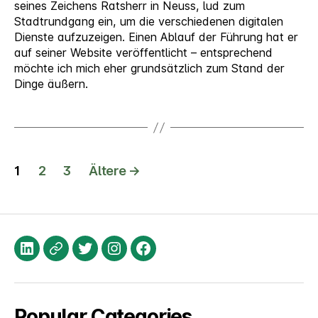
Digitalisierung
seines Zeichens Ratsherr in Neuss, lud zum
Stadtrundgang ein, um die verschiedenen digitalen
Dienste aufzuzeigen. Einen Ablauf der Führung hat er
auf seiner Website veröffentlicht – entsprechend
möchte ich mich eher grundsätzlich zum Stand der
Dinge äußern.
Seitennummerierung
1
2
3
Ältere
→
der
Beiträge
LinkedIn
XING
Twitter
Instagram
Facebook
Popular Categories