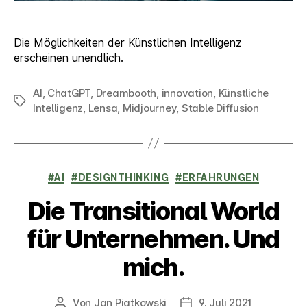
Die Möglichkeiten der Künstlichen Intelligenz
erscheinen unendlich.
AI
,
ChatGPT
,
Dreambooth
,
innovation
,
Künstliche
Schlagwörter
Intelligenz
,
Lensa
,
Midjourney
,
Stable Diffusion
Kategorien
#AI
#DESIGNTHINKING
#ERFAHRUNGEN
Die Transitional World
für Unternehmen. Und
mich.
Von
Jan Piatkowski
9. Juli 2021
Beitragsautor
Veröffentlichungsdatum