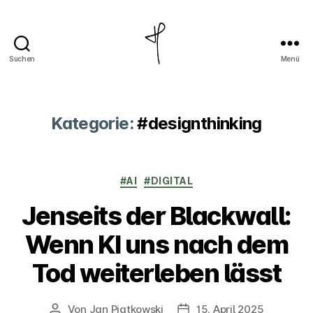
Suchen
Menü
Jan
Piatkowski
Kategorie:
#designthinking
Kategorien
#AI
#DIGITAL
Jenseits der Blackwall:
Wenn KI uns nach dem
Tod weiterleben lässt
Von
Jan Piatkowski
15. April 2025
Beitragsautor
Veröffentlichungsdatum