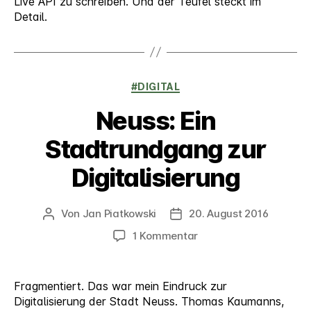
Live API zu schreiben. Und der Teufel steckt im
Detail.
Kategorien
#DIGITAL
Neuss: Ein
Stadtrundgang zur
Digitalisierung
Von
Jan Piatkowski
20. August 2016
Beitragsautor
Veröffentlichungsdatum
zu
1 Kommentar
Neuss:
Ein
Stadtrundgang
Fragmentiert. Das war mein Eindruck zur
zur
Digitalisierung der Stadt Neuss. Thomas Kaumanns,