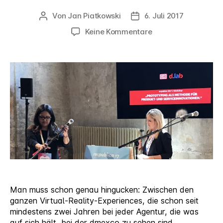
Von
Jan Piatkowski
6. Juli 2017
Beitragsautor
Veröffentlichungsdatum
zu
Keine Kommentare
Design
Thinking
mit
der
Deutschen
Bahn
#rp17
Man muss schon genau hingucken: Zwischen den
ganzen Virtual-Reality-Experiences, die schon seit
mindestens zwei Jahren bei jeder Agentur, die was
auf sich hält, bei der dmexco zu sehen sind,