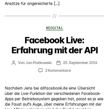
Ansätze für angereicherte […]
Kategorien
#DIGITAL
Facebook Live:
Erfahrung mit der API
Von
Jan Piatkowski
23. September 2016
Beitragsautor
Veröffentlichungsdatum
zu
2 Kommentare
Facebook
Live:
Erfahrung
Nachdem Jens bei allfacebook.de eine Übersicht
mit
über die Live-Funktion der verschiedenen Facebook-
der
Apps per Betriebssystem gegeben hat, passt es ja wie
API
die Faust auf’s Auge, über meine Erfahrungen mit der