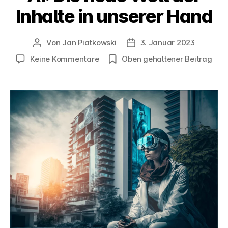
Inhalte in unserer Hand
Von
Jan Piatkowski
3. Januar 2023
Beitragsautor
Veröffentlichungsdatum
zu
Keine Kommentare
Oben gehaltener Beitrag
AI:
Die
neue
Welt
der
Inhalte
in
unserer
Hand