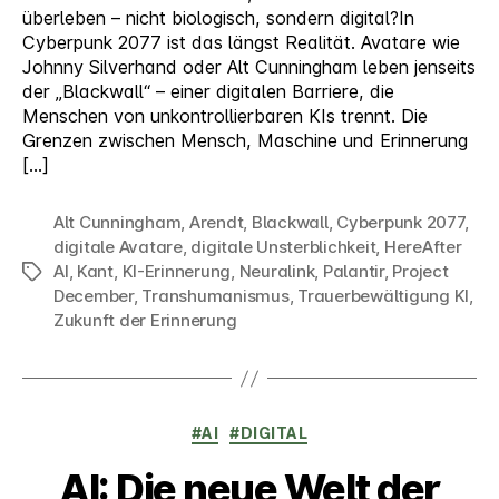
überleben – nicht biologisch, sondern digital?In
Cyberpunk 2077 ist das längst Realität. Avatare wie
Johnny Silverhand oder Alt Cunningham leben jenseits
der „Blackwall“ – einer digitalen Barriere, die
Menschen von unkontrollierbaren KIs trennt. Die
Grenzen zwischen Mensch, Maschine und Erinnerung
[…]
Alt Cunningham
,
Arendt
,
Blackwall
,
Cyberpunk 2077
,
digitale Avatare
,
digitale Unsterblichkeit
,
HereAfter
AI
,
Kant
,
KI-Erinnerung
,
Neuralink
,
Palantir
,
Project
Schlagwörter
December
,
Transhumanismus
,
Trauerbewältigung KI
,
Zukunft der Erinnerung
Kategorien
#AI
#DIGITAL
AI: Die neue Welt der