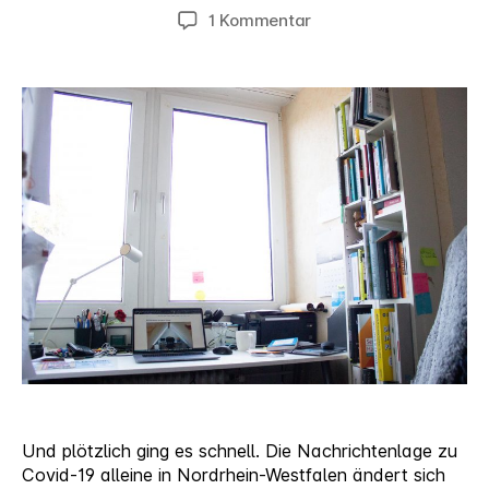
zu
1 Kommentar
Home
Office
in
Zeiten
von
Covid-
19
Und plötzlich ging es schnell. Die Nachrichtenlage zu
Covid-19 alleine in Nordrhein-Westfalen ändert sich