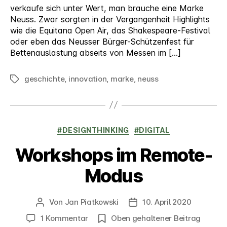
verkaufe sich unter Wert, man brauche eine Marke
Neuss. Zwar sorgten in der Vergangenheit Highlights
wie die Equitana Open Air, das Shakespeare-Festival
oder eben das Neusser Bürger-Schützenfest für
Bettenauslastung abseits von Messen im […]
geschichte
,
innovation
,
marke
,
neuss
Schlagwörter
Kategorien
#DESIGNTHINKING
#DIGITAL
Workshops im Remote-
Modus
Von
Jan Piatkowski
10. April 2020
Beitragsautor
Veröffentlichungsdatum
zu
1 Kommentar
Oben gehaltener Beitrag