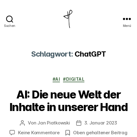
Suchen
Menü
Jan
Piatkowski
Schlagwort:
ChatGPT
Kategorien
#AI
#DIGITAL
AI: Die neue Welt der
Inhalte in unserer Hand
Von
Jan Piatkowski
3. Januar 2023
Beitragsautor
Veröffentlichungsdatum
zu
Keine Kommentare
Oben gehaltener Beitrag