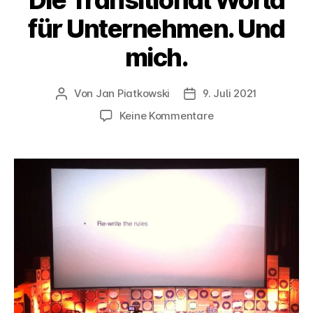
Die Transitional World
für Unternehmen. Und
mich.
Von
Jan Piatkowski
9. Juli 2021
Beitragsautor
Veröffentlichungsdatum
zu
Keine Kommentare
Die
Transitional
World
für
Unternehmen.
Und
mich.