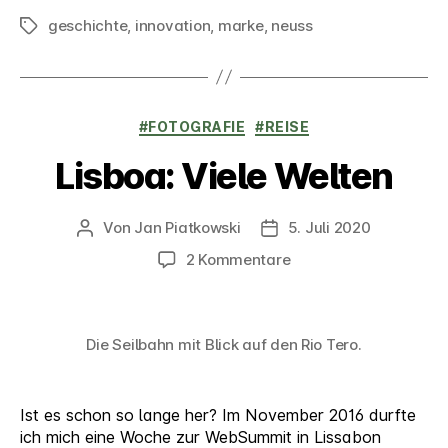
geschichte
,
innovation
,
marke
,
neuss
Schlagwörter
Kategorien
#FOTOGRAFIE
#REISE
Lisboa: Viele Welten
Von
Jan Piatkowski
5. Juli 2020
Beitragsautor
Veröffentlichungsdatum
zu
2 Kommentare
Lisboa:
Viele
Welten
Die Seilbahn mit Blick auf den Rio Tero.
Ist es schon so lange her? Im November 2016 durfte
ich mich eine Woche zur WebSummit in Lissabon