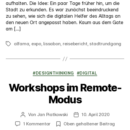
aufhalten. Die Idee: Ein paar Tage früher hin, um die
Stadt zu erkunden. Es war zunächst beeindruckend
zu sehen, wie sich die digitalen Helfer des Alltags an
den neuen Ort angepasst haben. Kaum aus dem Gate
am […]
alfama
,
expo
,
lissabon
,
reisebericht
,
stadtrundgang
Schlagwörter
Kategorien
#DESIGNTHINKING
#DIGITAL
Workshops im Remote-
Modus
Von
Jan Piatkowski
10. April 2020
Beitragsautor
Veröffentlichungsdatum
zu
1 Kommentar
Oben gehaltener Beitrag
Workshops