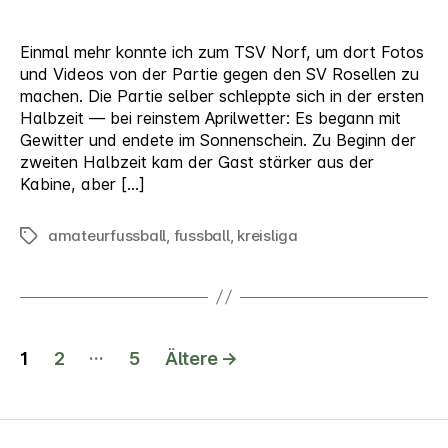
Rosellen
Einmal mehr konnte ich zum TSV Norf, um dort Fotos
und Videos von der Partie gegen den SV Rosellen zu
machen. Die Partie selber schleppte sich in der ersten
Halbzeit — bei reinstem Aprilwetter: Es begann mit
Gewitter und endete im Sonnenschein. Zu Beginn der
zweiten Halbzeit kam der Gast stärker aus der
Kabine, aber […]
amateurfussball
,
fussball
,
kreisliga
Schlagwörter
Seitennummerierung
…
1
2
5
Ältere
→
der
Beiträge