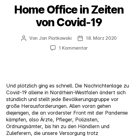
Home Office in Zeiten
von Covid-19
Von
Jan Piatkowski
18. März 2020
Beitragsautor
Veröffentlichungsdatum
zu
1 Kommentar
Home
Office
in
Zeiten
von
Und plötzlich ging es schnell. Die Nachrichtenlage zu
Covid-
Covid-19 alleine in Nordrhein-Westfalen ändert sich
19
stündlich und stellt jede Bevölkerungsgruppe vor
große Herausforderungen. Allen voran gehen
diejenigen, die an vorderster Front mit der Pandemie
kämpfen, also Ärzte, Pfleger, Polizisten,
Ordnungsämter, bis hin zu den Händlern und
Zulieferern, die unsere Versorgung trotz