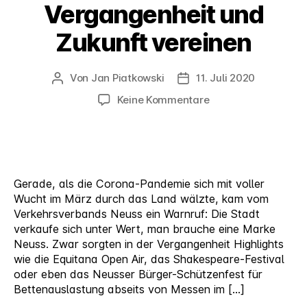
Vergangenheit und
Zukunft vereinen
Von
Jan Piatkowski
11. Juli 2020
Beitragsautor
Veröffentlichungsdatum
zu
Keine Kommentare
Neuss
als
Marke:
Vergangenheit
und
Gerade, als die Corona-Pandemie sich mit voller
Zukunft
Wucht im März durch das Land wälzte, kam vom
vereinen
Verkehrsverbands Neuss ein Warnruf: Die Stadt
verkaufe sich unter Wert, man brauche eine Marke
Neuss. Zwar sorgten in der Vergangenheit Highlights
wie die Equitana Open Air, das Shakespeare-Festival
oder eben das Neusser Bürger-Schützenfest für
Bettenauslastung abseits von Messen im […]