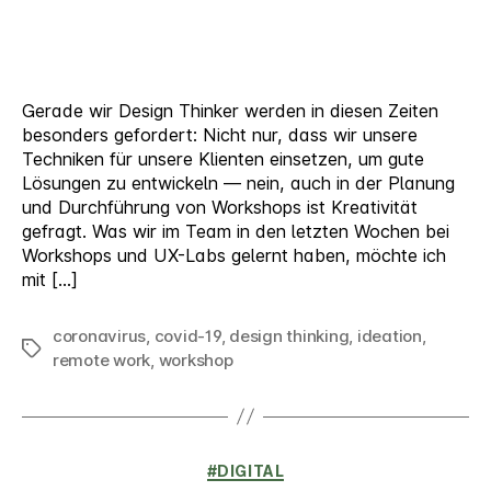
im
Remote-
Modus
Gerade wir Design Thinker werden in diesen Zeiten
besonders gefordert: Nicht nur, dass wir unsere
Techniken für unsere Klienten einsetzen, um gute
Lösungen zu entwickeln — nein, auch in der Planung
und Durchführung von Workshops ist Kreativität
gefragt. Was wir im Team in den letzten Wochen bei
Workshops und UX-Labs gelernt haben, möchte ich
mit […]
coronavirus
,
covid-19
,
design thinking
,
ideation
,
Schlagwörter
remote work
,
workshop
Kategorien
#DIGITAL