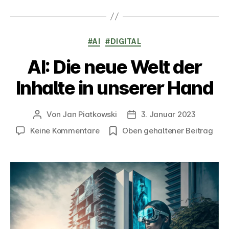
Kategorien
#AI
#DIGITAL
AI: Die neue Welt der
Inhalte in unserer Hand
Von
Jan Piatkowski
3. Januar 2023
Beitragsautor
Veröffentlichungsdatum
zu
Keine Kommentare
Oben gehaltener Beitrag
AI:
Die
neue
Welt
der
Inhalte
in
unserer