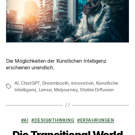
Hand
Die Möglichkeiten der Künstlichen Intelligenz
erscheinen unendlich.
AI
,
ChatGPT
,
Dreambooth
,
innovation
,
Künstliche
Schlagwörter
Intelligenz
,
Lensa
,
Midjourney
,
Stable Diffusion
Kategorien
#AI
#DESIGNTHINKING
#ERFAHRUNGEN