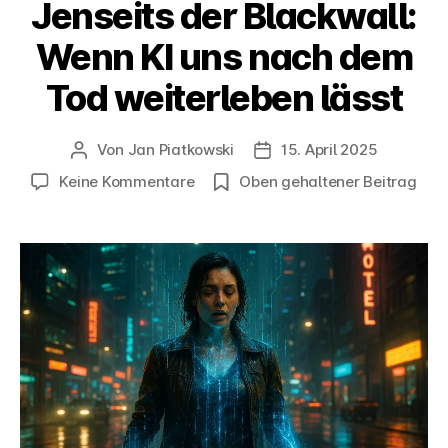
Jenseits der Blackwall:
Wenn KI uns nach dem
Tod weiterleben lässt
Von
Jan Piatkowski
15. April 2025
Beitragsautor
Veröffentlichungsdatum
zu
Keine Kommentare
Oben gehaltener Beitrag
Jenseits
der
Blackwall:
Wenn
KI
uns
nach
dem
Tod
weiterleben
lässt