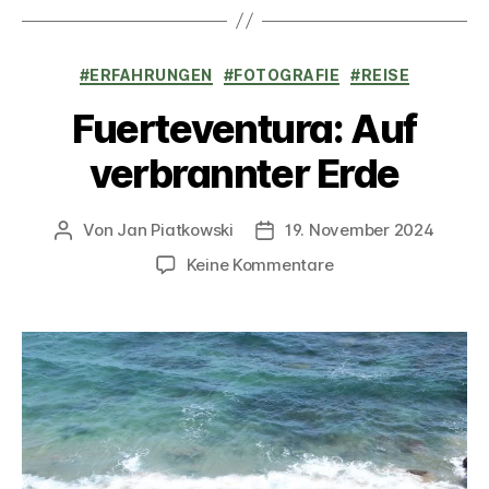
Kategorien
#ERFAHRUNGEN
#FOTOGRAFIE
#REISE
Fuerteventura: Auf
verbrannter Erde
Von
Jan Piatkowski
19. November 2024
Beitragsautor
Veröffentlichungsdatum
zu
Keine Kommentare
Fuerteventura:
Auf
verbrannter
Erde