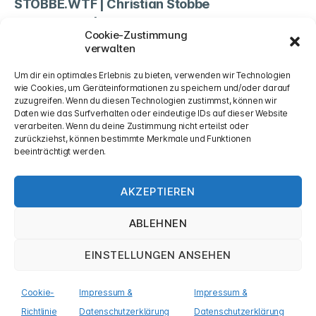
STOBBE.WTF | Christian Stobbe
Non Science | Jean-Marc Lehwald
Cookie-Zustimmung
TSV Norf
verwalten
Cookie-Richtlinie (EU)
Um dir ein optimales Erlebnis zu bieten, verwenden wir Technologien
wie Cookies, um Geräteinformationen zu speichern und/oder darauf
zuzugreifen. Wenn du diesen Technologien zustimmst, können wir
Rechtliches
Daten wie das Surfverhalten oder eindeutige IDs auf dieser Website
verarbeiten. Wenn du deine Zustimmung nicht erteilst oder
zurückziehst, können bestimmte Merkmale und Funktionen
Impressum & Datenschutzerklärung
beeinträchtigt werden.
AKZEPTIEREN
Mastodon
ABLEHNEN
EINSTELLUNGEN ANSEHEN
© 2026
Jan Piatkowski
Nach oben
↑
Cookie-
Impressum &
Impressum &
Impressum & Datenschutzerklärung
Richtlinie
Datenschutzerklärung
Datenschutzerklärung