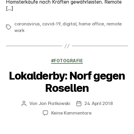
Hamsterkäufe nach Kräften gewährleisten. Remote
[…]
coronavirus
,
covid-19
,
digital
,
home office
,
remote
Schlagwörter
work
Kategorien
#FOTOGRAFIE
Lokalderby: Norf gegen
Rosellen
Von
Jan Piatkowski
24. April 2018
Beitragsautor
Veröffentlichungsdatum
zu
Keine Kommentare
Lokalderby:
Norf
gegen