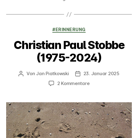
Kategorien
#ERINNERUNG
Christian Paul Stobbe
(1975-2024)
Von
Jan Piatkowski
23. Januar 2025
Beitragsautor
Veröffentlichungsdatum
zu
2 Kommentare
Christian
Paul
Stobbe
(1975-
2024)