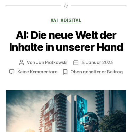
Kategorien
#AI
#DIGITAL
AI: Die neue Welt der
Inhalte in unserer Hand
Von
Jan Piatkowski
3. Januar 2023
Beitragsautor
Veröffentlichungsdatum
zu
Keine Kommentare
Oben gehaltener Beitrag
AI:
Die
neue
Welt
der
Inhalte
in
unserer
Hand