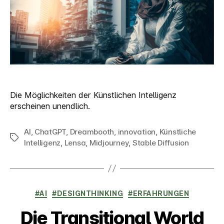
Die Möglichkeiten der Künstlichen Intelligenz
erscheinen unendlich.
AI
,
ChatGPT
,
Dreambooth
,
innovation
,
Künstliche
Schlagwörter
Intelligenz
,
Lensa
,
Midjourney
,
Stable Diffusion
Kategorien
#AI
#DESIGNTHINKING
#ERFAHRUNGEN
Die Transitional World