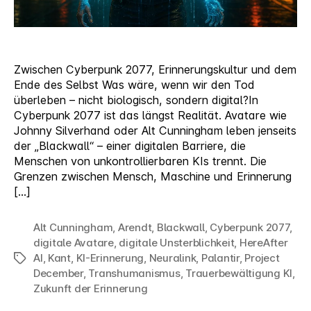
Zwischen Cyberpunk 2077, Erinnerungskultur und dem
Ende des Selbst Was wäre, wenn wir den Tod
überleben – nicht biologisch, sondern digital?In
Cyberpunk 2077 ist das längst Realität. Avatare wie
Johnny Silverhand oder Alt Cunningham leben jenseits
der „Blackwall“ – einer digitalen Barriere, die
Menschen von unkontrollierbaren KIs trennt. Die
Grenzen zwischen Mensch, Maschine und Erinnerung
[…]
Alt Cunningham
,
Arendt
,
Blackwall
,
Cyberpunk 2077
,
digitale Avatare
,
digitale Unsterblichkeit
,
HereAfter
AI
,
Kant
,
KI-Erinnerung
,
Neuralink
,
Palantir
,
Project
Schlagwörter
December
,
Transhumanismus
,
Trauerbewältigung KI
,
Zukunft der Erinnerung