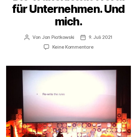
für Unternehmen. Und
mich.
Von
Jan Piatkowski
9. Juli 2021
Beitragsautor
Veröffentlichungsdatum
zu
Keine Kommentare
Die
Transitional
World
für
Unternehmen.
Und
mich.