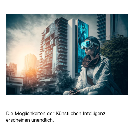
AI:
Die
neue
Welt
der
Inhalte
in
unserer
Hand
Die Möglichkeiten der Künstlichen Intelligenz
erscheinen unendlich.