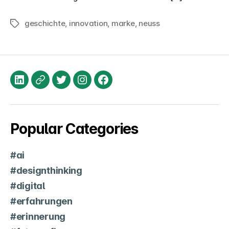
geschichte
,
innovation
,
marke
,
neuss
Schlagwörter
LinkedIn
XING
Twitter
Instagram
Facebook
Popular Categories
#ai
#designthinking
#digital
#erfahrungen
#erinnerung