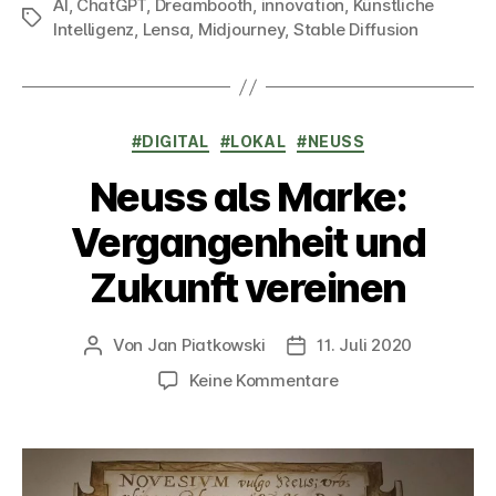
AI
,
ChatGPT
,
Dreambooth
,
innovation
,
Künstliche
Schlagwörter
Intelligenz
,
Lensa
,
Midjourney
,
Stable Diffusion
Kategorien
#DIGITAL
#LOKAL
#NEUSS
Neuss als Marke:
Vergangenheit und
Zukunft vereinen
Von
Jan Piatkowski
11. Juli 2020
Beitragsautor
Veröffentlichungsdatum
zu
Keine Kommentare
Neuss
als
Marke:
Vergangenheit