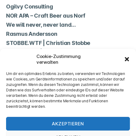
Ogilvy Consulting
NOR APA – Craft Beer aus Norf
We will never, never land…
Rasmus Andersson
STOBBE.WTF | Christian Stobbe
Non Science | Jean-Marc Lehwald
Cookie-Zustimmung
TSV Norf
verwalten
Cookie-Richtlinie (EU)
Um dir ein optimales Erlebnis zu bieten, verwenden wir Technologien
wie Cookies, um Geräteinformationen zu speichern und/oder darauf
zuzugreifen. Wenn du diesen Technologien zustimmst, können wir
Rechtliches
Daten wie das Surfverhalten oder eindeutige IDs auf dieser Website
verarbeiten. Wenn du deine Zustimmung nicht erteilst oder
zurückziehst, können bestimmte Merkmale und Funktionen
Impressum & Datenschutzerklärung
beeinträchtigt werden.
AKZEPTIEREN
Mastodon