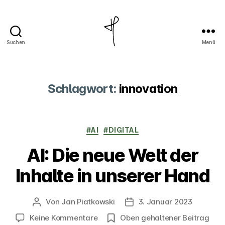
Suchen
Menü
Jan
Piatkowski
Schlagwort:
innovation
Kategorien
#AI
#DIGITAL
AI: Die neue Welt der
Inhalte in unserer Hand
Von
Jan Piatkowski
3. Januar 2023
Beitragsautor
Veröffentlichungsdatum
zu
Keine Kommentare
Oben gehaltener Beitrag