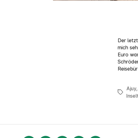
Der letz
mich seh
Euro war
Schröder
Reisebür
Ajuy
Schlagw
Insel