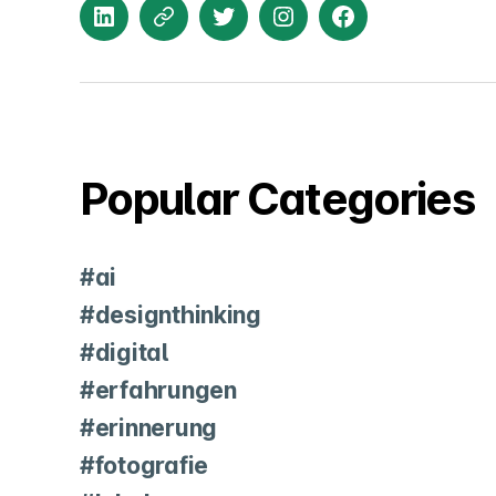
LinkedIn
XING
Twitter
Instagram
Facebook
Popular Categories
#ai
#designthinking
#digital
#erfahrungen
#erinnerung
#fotografie