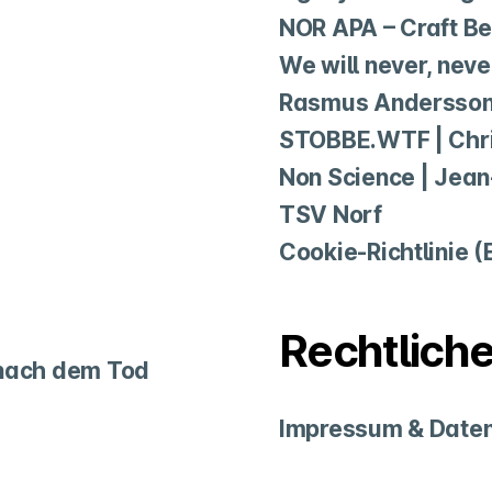
NOR APA – Craft Be
We will never, nev
Rasmus Andersso
STOBBE.WTF | Chri
Non Science | Jea
TSV Norf
Cookie-Richtlinie (
Rechtlich
 nach dem Tod
Impressum & Daten