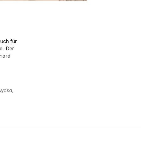
uch für
a. Der
rhard
Ayosa
,