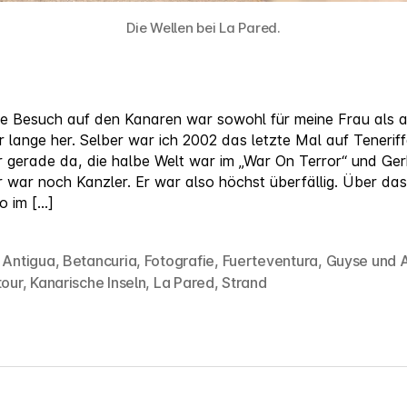
Die Wellen bei La Pared.
te Besuch auf den Kanaren war sowohl für meine Frau als a
r lange her. Selber war ich 2002 das letzte Mal auf Teneriff
 gerade da, die halbe Welt war im „War On Terror“ und Ge
 war noch Kanzler. Er war also höchst überfällig. Über das
o im […]
,
Antigua
,
Betancuria
,
Fotografie
,
Fuerteventura
,
Guyse und 
örter
tour
,
Kanarische Inseln
,
La Pared
,
Strand