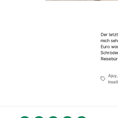
Der letz
mich seh
Euro war
Schröder
Reisebür
Ajuy
Schlagw
Insel