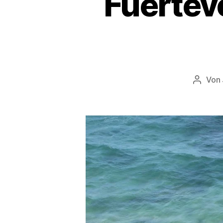
Fuertev
Von
Beitra