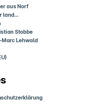
er aus Norf
er land…
n
stian Stobbe
n-Marc Lehwald
EU)
es
schutzerklärung