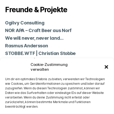
Freunde & Projekte
Ogilvy Consulting
NOR APA – Craft Beer aus Norf
We will never, never land…
Rasmus Andersson
STOBBE.WTF | Christian Stobbe
Non Science | Jean-Marc Lehwald
Cookie-Zustimmung
TSV Norf
verwalten
Cookie-Richtlinie (EU)
Um dir ein optimales Erlebnis zu bieten, verwenden wir Technologien
wie Cookies, um Geräteinformationen zu speichern und/oder darauf
zuzugreifen. Wenn du diesen Technologien zustimmst, können wir
Rechtliches
Daten wie das Surfverhalten oder eindeutige IDs auf dieser Website
verarbeiten. Wenn du deine Zustimmung nicht erteilst oder
zurückziehst, können bestimmte Merkmale und Funktionen
Impressum & Datenschutzerklärung
beeinträchtigt werden.