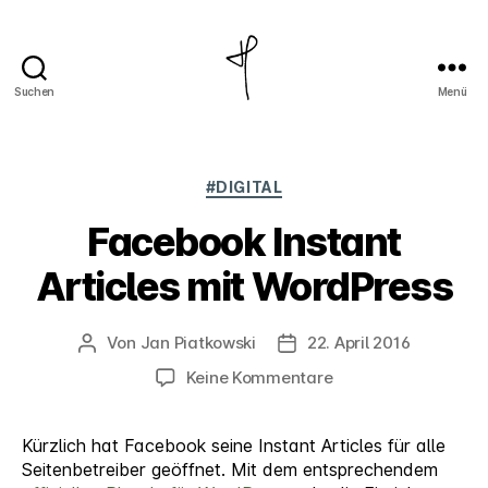
Suchen
Menü
Jan
Piatkowski
Kategorien
#DIGITAL
Facebook Instant
Articles mit WordPress
Von
Jan Piatkowski
22. April 2016
Beitragsautor
Veröffentlichungsdatum
zu
Keine Kommentare
Facebook
Instant
Kürzlich hat Facebook seine Instant Articles für alle
Articles
Seitenbetreiber geöffnet. Mit dem entsprechendem
mit