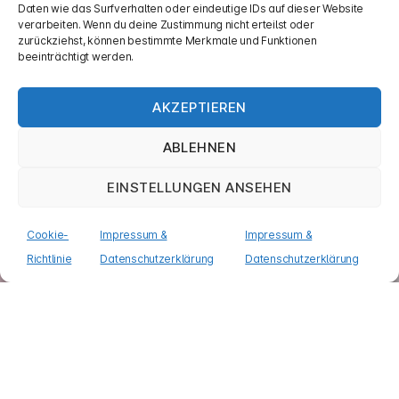
Daten wie das Surfverhalten oder eindeutige IDs auf dieser Website
verarbeiten. Wenn du deine Zustimmung nicht erteilst oder
zurückziehst, können bestimmte Merkmale und Funktionen
beeinträchtigt werden.
Kategorien
#FOTOGRAFIE
#REISE
Amsterdam: A Place
AKZEPTIEREN
Beyond Belief
ABLEHNEN
EINSTELLUNGEN ANSEHEN
Von
Jan Piatkowski
31. Mai 2014
Beitragsautor
Veröffentlichungsdatum
zu
Keine Kommentare
Cookie-
Impressum &
Impressum &
Amsterdam:
Richtlinie
Datenschutzerklärung
Datenschutzerklärung
A
Place
Beyond
Belief
Zuletzt war ich 2012 in Amsterdam, um das
PICNIC
Festival ’12 zu besuchen
. Im Gegensatz zu damals
waren wir nicht auf dem „Festland“ untergebracht,
sondern auf der anderen Seite des IJ an der
NDSM