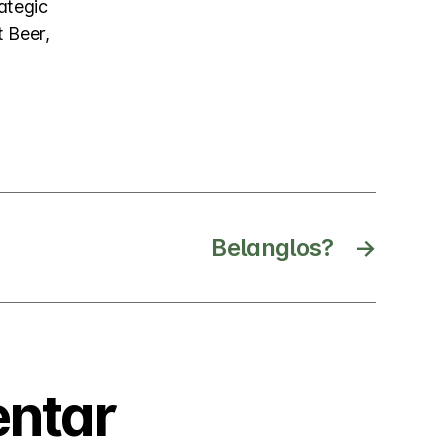
ategic
 Beer,
Belanglos?
→
entar