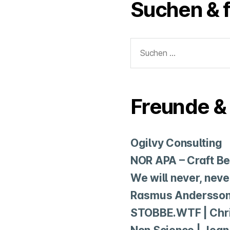
Suchen & 
Suchen
nach:
Freunde & 
Ogilvy Consulting
NOR APA – Craft Be
We will never, nev
Rasmus Andersso
STOBBE.WTF | Chri