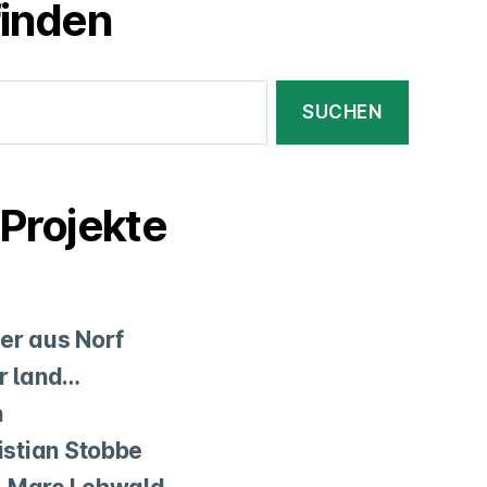
finden
Projekte
er aus Norf
er land…
n
stian Stobbe