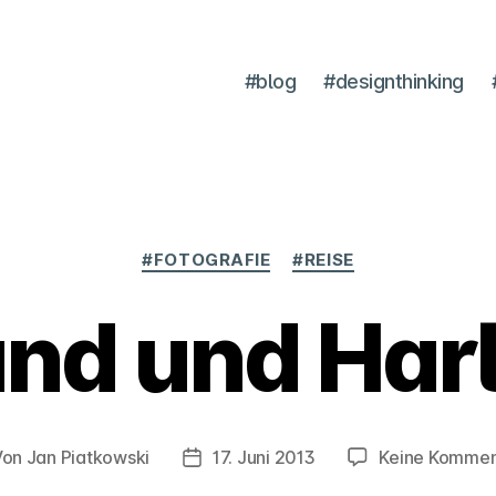
#blog
#designthinking
Kategorien
#FOTOGRAFIE
#REISE
and und Har
Von
Jan Piatkowski
17. Juni 2013
Keine Kommen
tragsautor
Veröffentlichungsdatum