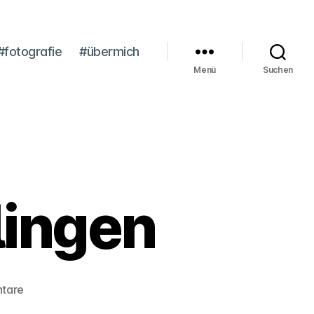
#fotografie
#übermich
Menü
Suchen
lingen
zu
tare
Vlieland