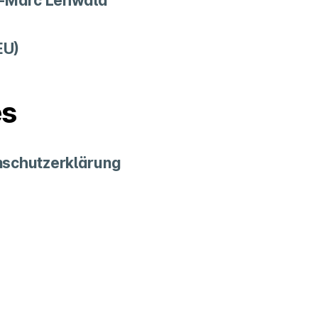
n-Marc Lehwald
EU)
es
schutzerklärung