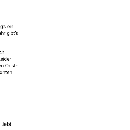
und
Harlingen
’s ein
hr gibt’s
ch
leider
en Oost-
manten
 liebt