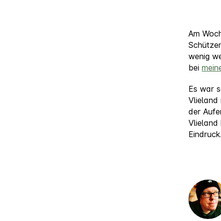
Am Woche
Schützen
wenig w
bei
meine
Es war s
Vlieland
der Aufe
Vlieland
Eindruck