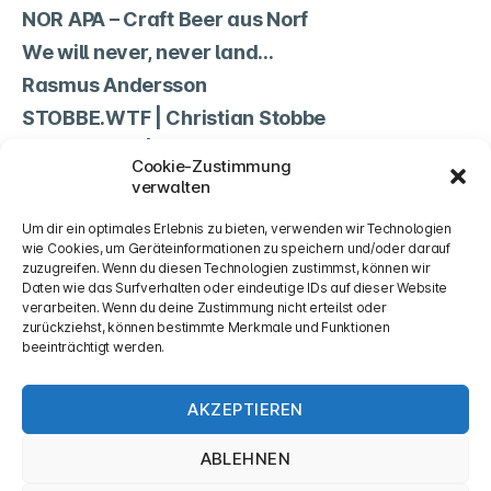
NOR APA – Craft Beer aus Norf
We will never, never land…
Rasmus Andersson
STOBBE.WTF | Christian Stobbe
Non Science | Jean-Marc Lehwald
Cookie-Zustimmung
TSV Norf
verwalten
Cookie-Richtlinie (EU)
Um dir ein optimales Erlebnis zu bieten, verwenden wir Technologien
wie Cookies, um Geräteinformationen zu speichern und/oder darauf
zuzugreifen. Wenn du diesen Technologien zustimmst, können wir
Rechtliches
Daten wie das Surfverhalten oder eindeutige IDs auf dieser Website
verarbeiten. Wenn du deine Zustimmung nicht erteilst oder
zurückziehst, können bestimmte Merkmale und Funktionen
Impressum & Datenschutzerklärung
beeinträchtigt werden.
AKZEPTIEREN
Mastodon
ABLEHNEN