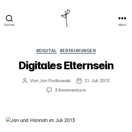
Suchen
Menü
Jan
Piatkowski
Kategorien
#DIGITAL
#ERFAHRUNGEN
Digitales Elternsein
Von
Jan Piatkowski
21. Juli 2013
Beitragsautor
Veröffentlichungsdatum
zu
3 Kommentare
Digitales
Elternsein