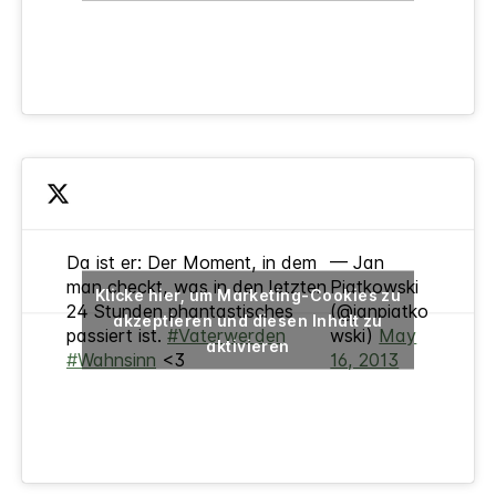
Da ist er: Der Moment, in dem
— Jan
man checkt, was in den letzten
Piatkowski
Klicke hier, um Marketing-Cookies zu
24 Stunden phantastisches
(@janpiatko
akzeptieren und diesen Inhalt zu
passiert ist.
#Vaterwerden
wski)
May
aktivieren
#Wahnsinn
<3
16, 2013