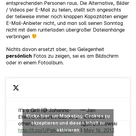
entsprechenden Personen raus. Die Alternative, Bilder
/ Videos per E-Mail zu teilen, stellt sich angesichts
der teilweise immer noch knappen Kapazitäten einiger
E-Mail-Anbieter nicht, und man soll seinen Sonntag
nicht mit dem runterladen übergroßer Dateianhänge
verbringen
Nichts davon ersetzt aber, bei Gelegenheit
persönlich
Fotos zu zeigen, sei es am Bildschirm
oder in einem Fotoalbum.
It’s a Girl! (@ Johanna-
— Jan
Klicke hier, um Marketing-Cookies zu
Etienne-Krankenhaus w/ 2
Piatkowski
akzeptieren und diesen Inhalt zu
others)
(@janpiatkowski
aktivieren
http://t.co/UPg6cPFanK
)
May 16, 2013